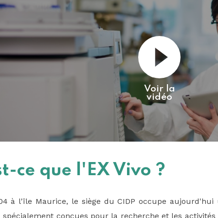
Voir la
vidéo
t-ce que l'EX Vivo ?
4 à l'île Maurice, le siège du CIDP occupe aujourd'hu
ns spécialement conçues pour la recherche et les activités 