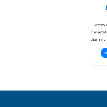
Lorem i
consetetu
diam non
E