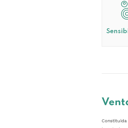
Sensib
Venta
Constituid