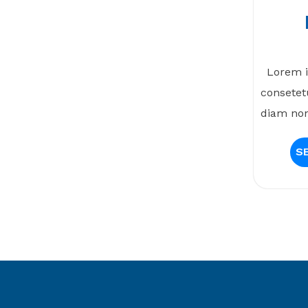
Lorem i
consetetu
diam non
S